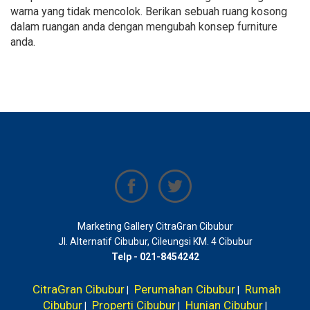
warna yang tidak mencolok. Berikan sebuah ruang kosong
dalam ruangan anda dengan mengubah konsep furniture
anda.
Marketing Gallery CitraGran Cibubur
Jl. Alternatif Cibubur, Cileungsi KM. 4 Cibubur
Telp - 021-8454242
CitraGran Cibubur
Perumahan Cibubur
Rumah
|
|
Cibubur
Properti Cibubur
Hunian Cibubur
|
|
|