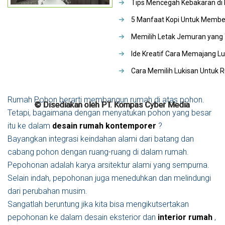
Tips Mencegah Kebakaran d
5 Manfaat Kopi Untuk Memb
Memilih Letak Jemuran yang
Ide Kreatif Cara Memajang Lu
Cara Memilih Lukisan Untuk
Rumah Pohon berarti membangun rumah di atas pohon.
© Disediakan oleh PT. Kompas Cyber Media
© Disediakan oleh PT. Kompas Cyber Media
© Disediakan oleh PT. Kompas Cyber Media
© Disediakan oleh PT. Kompas Cyber Media
© Disediakan oleh PT. Kompas Cyber Media
© Disediakan oleh PT. Kompas Cyber Media
© Disediakan oleh PT. Kompas Cyber Media
© Disediakan oleh PT. Kompas Cyber Media
© Disediakan oleh PT. Kompas Cyber Media
Tetapi, bagaimana dengan menyatukan pohon yang besar
itu ke dalam
desain rumah kontemporer
?
Bayangkan integrasi keindahan alami dari batang dan
cabang pohon dengan ruang-ruang di dalam rumah.
Pepohonan adalah karya arsitektur alami yang sempurna.
Selain indah, pepohonan juga meneduhkan dan melindungi
dari perubahan musim.
Sangatlah beruntung jika kita bisa mengikutsertakan
pepohonan ke dalam desain eksterior dan
interior rumah
,